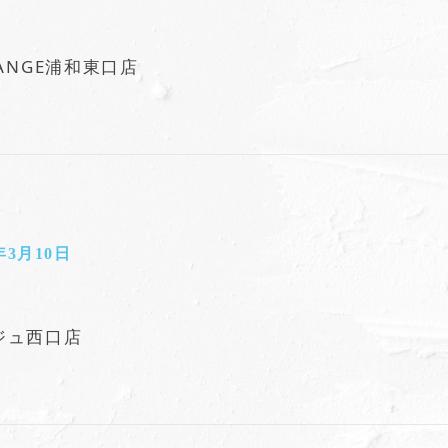
 ANGE浦和東口店
年3月10日
ジュ西口店