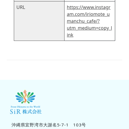
URL
https://www.instagr
am.com/iriomote_u
manchu_cafe/?
utm_medium=copy_l
ink
沖縄県宜野湾市大謝名5-7-1 103号